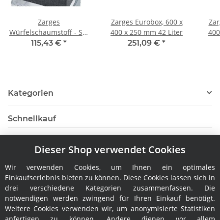
Zarges
Zarges Eurobox, 600 x
Zar
Würfelschaumstoff - Set
400 x 250 mm 42 Liter
400
2
115,43 €
*
251,09 €
*
Kategorien
Schnellkauf
Dieser Shop verwendet Cookies
Wir verwenden Cookies, um Ihnen ein optimales
Hersteller
Einkaufserlebnis bieten zu können. Diese Cookies lassen sich in
drei verschiedene Kategorien zusammenfassen. Die
notwendigen werden zwingend für Ihren Einkauf benötigt.
Weitere Cookies verwenden wir, um anonymisierte Statistiken
anfertigen zu können. Andere dienen vor allem