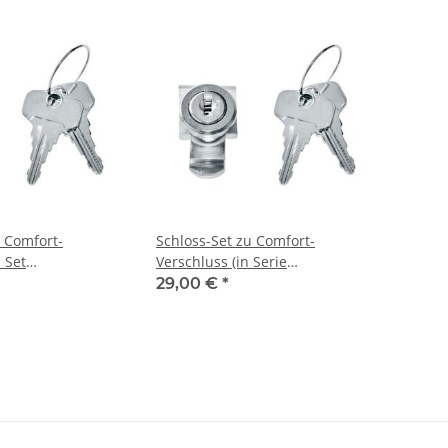
u Comfort-
Schloss-Set zu Comfort-
 Set
Verschluss (in Serie
end)
gleichschließend)
29,00 €
*