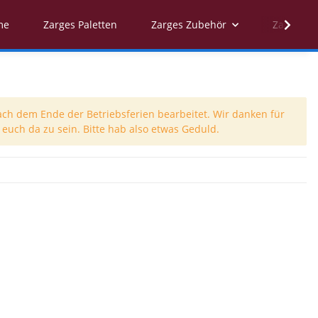
me
Zarges Paletten
Zarges Zubehör
Zarges Er
ach dem Ende der Betriebsferien bearbeitet. Wir danken für
euch da zu sein. Bitte hab also etwas Geduld.