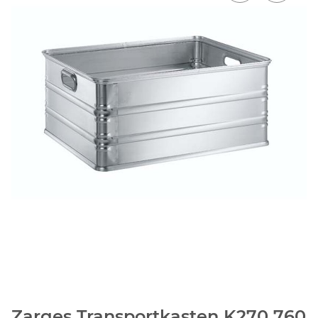
Zarges Transportkasten K270 760