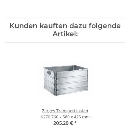
Kunden kauften dazu folgende
Artikel:
Zarges Transportkasten
K270 760 x 580 x 425 mm
155 Liter
205,28 €
*