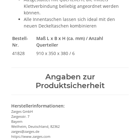
Klettverbindung beliebig angeordnet werden
können.
Alle Innentaschen lassen sich ideal mit den
neuen Deckeltaschen kombinieren
Bestell-
Maß L x B x H (ca. mm) / Anzahl
Nr.
Querteiler
41828
910 x 350 x 380 / 6
Angaben zur
Produktsicherheit
Herstellerinformationen:
Zarges GmbH
Zargesstr. 7
Bayern
Weilheim, Deutschland, 82362
zarges@zarges.de
https://www.zarges.com