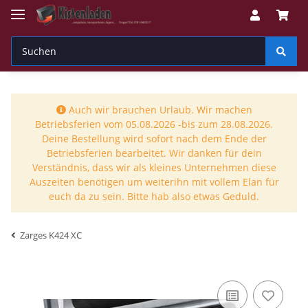
Auch wir brauchen Urlaub. Wir machen
Betriebsferien vom 05.08.2026 -bis zum 28.08.2026.
Deine Bestellung wird sofort nach dem Ende der
Betriebsferien bearbeitet. Wir danken für dein
Verständnis, dass wir als kleines Unternehmen diese
Auszeiten benötigen um weiterihn mit vollem Elan für
euch da zu sein. Bitte hab also etwas Geduld.
Zarges K424 XC