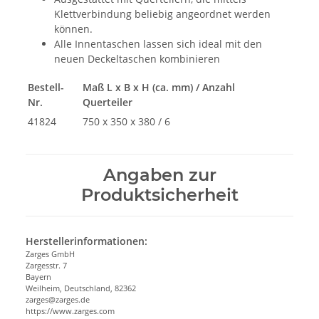
Klettverbindung beliebig angeordnet werden
können.
Alle Innentaschen lassen sich ideal mit den
neuen Deckeltaschen kombinieren
Bestell-
Maß L x B x H (ca. mm) / Anzahl
Nr.
Querteiler
41824
750 x 350 x 380 / 6
Angaben zur
Produktsicherheit
Herstellerinformationen:
Zarges GmbH
Zargesstr. 7
Bayern
Weilheim, Deutschland, 82362
zarges@zarges.de
https://www.zarges.com