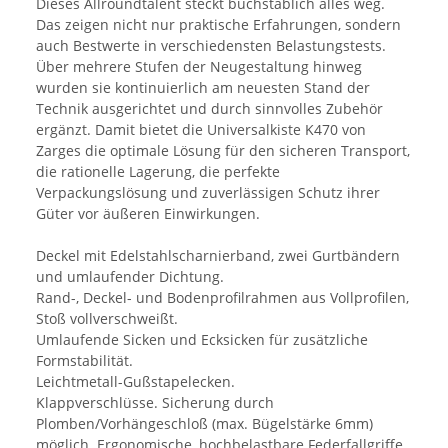
Dieses Allroundtalent steckt buchstäblich alles weg.
Das zeigen nicht nur praktische Erfahrungen, sondern
auch Bestwerte in verschiedensten Belastungstests.
Über mehrere Stufen der Neugestaltung hinweg
wurden sie kontinuierlich am neuesten Stand der
Technik ausgerichtet und durch sinnvolles Zubehör
ergänzt. Damit bietet die Universalkiste K470 von
Zarges die optimale Lösung für den sicheren Transport,
die rationelle Lagerung, die perfekte
Verpackungslösung und zuverlässigen Schutz ihrer
Güter vor äußeren Einwirkungen.
Deckel mit Edelstahlscharnierband, zwei Gurtbändern
und umlaufender Dichtung.
Rand-, Deckel- und Bodenprofilrahmen aus Vollprofilen,
Stoß vollverschweißt.
Umlaufende Sicken und Ecksicken für zusätzliche
Formstabilität.
Leichtmetall-Gußstapelecken.
Klappverschlüsse. Sicherung durch
Plomben/Vorhängeschloß (max. Bügelstärke 6mm)
möglich. Ergonomische, hochbelastbare Federfallgriffe.