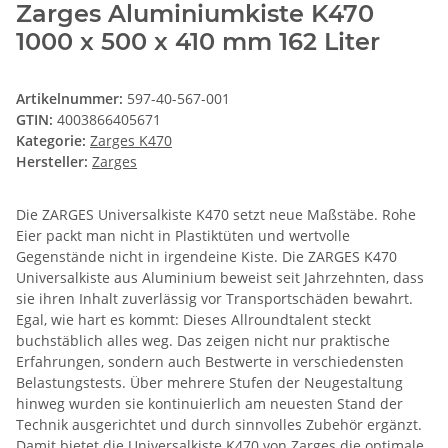
Zarges Aluminiumkiste K470
1000 x 500 x 410 mm 162 Liter
Artikelnummer:
597-40-567-001
GTIN:
4003866405671
Kategorie:
Zarges K470
Hersteller:
Zarges
Die ZARGES Universalkiste K470 setzt neue Maßstäbe. Rohe
Eier packt man nicht in Plastiktüten und wertvolle
Gegenstände nicht in irgendeine Kiste. Die ZARGES K470
Universalkiste aus Aluminium beweist seit Jahrzehnten, dass
sie ihren Inhalt zuverlässig vor Transportschäden bewahrt.
Egal, wie hart es kommt: Dieses Allroundtalent steckt
buchstäblich alles weg. Das zeigen nicht nur praktische
Erfahrungen, sondern auch Bestwerte in verschiedensten
Belastungstests. Über mehrere Stufen der Neugestaltung
hinweg wurden sie kontinuierlich am neuesten Stand der
Technik ausgerichtet und durch sinnvolles Zubehör ergänzt.
Damit bietet die Universalkiste K470 von Zarges die optimale