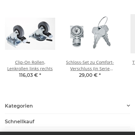
Clip-On Rollen,
Schloss-Set zu Comfort-
T
Lenkrollen links rechts
Verschluss (in Serie
gleichschließend)
116,03 €
*
29,00 €
*
Kategorien
Schnellkauf