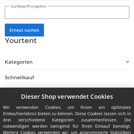
Suchbegriff eingeben
Erneut suchen
Yourtent
Kategorien
Schnellkauf
Dieser Shop verwendet Cookies
Wir verwenden Cookies, um Ihnen ein optimales
Hersteller
Einkaufserlebnis bieten zu können. Diese Cookies lassen sich in
drei verschiedene Kategorien zusammenfassen. Die
notwendigen werden zwingend für Ihren Einkauf benötigt.
Weitere Cookies verwenden wir, um anonymisierte Statistiken