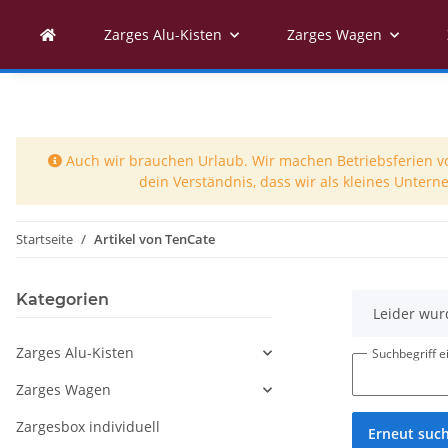
Zarges Alu-Kisten
Zarges Wagen
Auch wir brauchen Urlaub. Wir machen Betriebsferien vom
dein Verständnis, dass wir als kleines Unter
Startseite
Artikel von TenCate
Kategorien
x
Leider wur
Zarges Alu-Kisten
Suchbegriff 
Zarges Wagen
Zargesbox individuell
Erneut suc