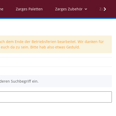
me
Zarges Paletten
Zarges Zubehör
Zarges Er
ach dem Ende der Betriebsferien bearbeitet. Wir danken für
euch da zu sein. Bitte hab also etwas Geduld.
deren Suchbegriff ein.