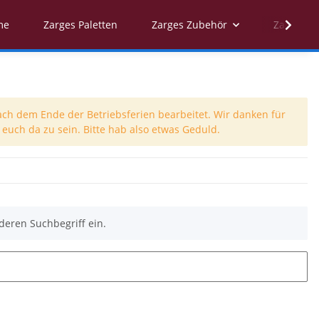
me
Zarges Paletten
Zarges Zubehör
Zarges Er
ach dem Ende der Betriebsferien bearbeitet. Wir danken für
euch da zu sein. Bitte hab also etwas Geduld.
deren Suchbegriff ein.