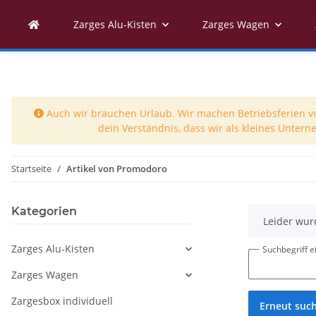
Zarges Alu-Kisten
Zarges Wagen
Auch wir brauchen Urlaub. Wir machen Betriebsferien vom
dein Verständnis, dass wir als kleines Unter
Startseite
Artikel von Promodoro
Kategorien
x
Leider wur
Zarges Alu-Kisten
Suchbegriff 
Zarges Wagen
Zargesbox individuell
Erneut suc