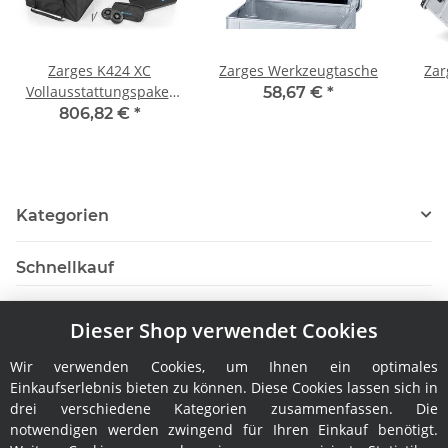
Zarges K424 XC
Zarges Werkzeugtasche
Zar
Vollausstattungspaket
58,67 €
*
(41817)
806,82 €
*
Kategorien
Schnellkauf
Dieser Shop verwendet Cookies
Wir verwenden Cookies, um Ihnen ein optimales
Hersteller
Einkaufserlebnis bieten zu können. Diese Cookies lassen sich in
drei verschiedene Kategorien zusammenfassen. Die
notwendigen werden zwingend für Ihren Einkauf benötigt.