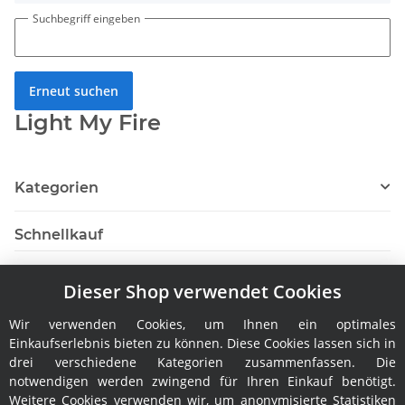
Suchbegriff eingeben
Erneut suchen
Light My Fire
Kategorien
Schnellkauf
Dieser Shop verwendet Cookies
Wir verwenden Cookies, um Ihnen ein optimales
Hersteller
Einkaufserlebnis bieten zu können. Diese Cookies lassen sich in
drei verschiedene Kategorien zusammenfassen. Die
notwendigen werden zwingend für Ihren Einkauf benötigt.
Weitere Cookies verwenden wir, um anonymisierte Statistiken