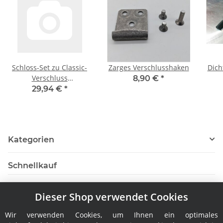
Schloss-Set zu Classic-
Zarges Verschlusshaken
Dich
Verschluss
8,90 €
*
(gleichschließend, bis
29,94 €
*
Baujahr 2008)
Kategorien
Schnellkauf
Dieser Shop verwendet Cookies
Wir verwenden Cookies, um Ihnen ein optimales