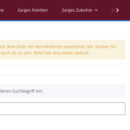
me
Zarges Paletten
Zarges Zubehör
Zarges Er
ach dem Ende der Betriebsferien bearbeitet. Wir danken für
euch da zu sein. Bitte hab also etwas Geduld.
deren Suchbegriff ein.