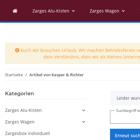
Zarges Alu-Kisten
Zarges Wagen
Auch wir brauchen Urlaub. Wir machen Betriebsferien vom
dein Verständnis, dass wir als kleines Unter
Startseite
Artikel von Kasper & Richter
Kategorien
x
Leider wur
Zarges Alu-Kisten
Suchbegriff 
Zarges Wagen
Zargesbox individuell
Erneut suc