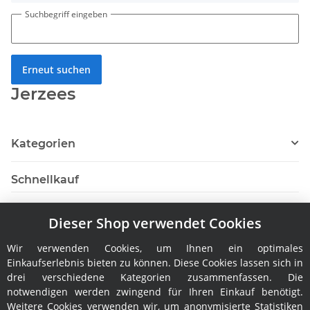
Suchbegriff eingeben
Erneut suchen
Jerzees
Kategorien
Schnellkauf
Dieser Shop verwendet Cookies
Wir verwenden Cookies, um Ihnen ein optimales
Hersteller
Einkaufserlebnis bieten zu können. Diese Cookies lassen sich in
drei verschiedene Kategorien zusammenfassen. Die
notwendigen werden zwingend für Ihren Einkauf benötigt.
Weitere Cookies verwenden wir, um anonymisierte Statistiken