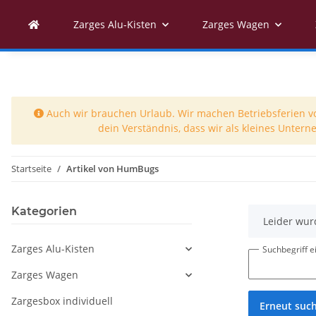
Zarges Alu-Kisten
Zarges Wagen
Auch wir brauchen Urlaub. Wir machen Betriebsferien vom
dein Verständnis, dass wir als kleines Unter
Startseite
Artikel von HumBugs
Kategorien
x
Leider wur
Zarges Alu-Kisten
Suchbegriff 
Zarges Wagen
Zargesbox individuell
Erneut suc