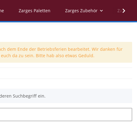
me
Zarges Paletten
Zarges Zubehör
Zarges Er
ach dem Ende der Betriebsferien bearbeitet. Wir danken für
euch da zu sein. Bitte hab also etwas Geduld.
deren Suchbegriff ein.