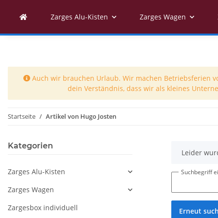
Zarges Alu-Kisten
Zarges Wagen
Auch wir brauchen Urlaub. Wir machen Betriebsferien vom
dein Verständnis, dass wir als kleines Unter
Startseite
Artikel von Hugo Josten
Kategorien
x
Leider wur
Zarges Alu-Kisten
Suchbegriff 
Zarges Wagen
Zargesbox individuell
Erneut suc