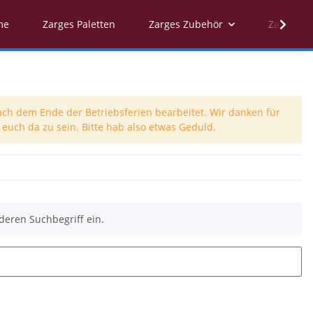
me
Zarges Paletten
Zarges Zubehör
Zarges Er
ach dem Ende der Betriebsferien bearbeitet. Wir danken für
euch da zu sein. Bitte hab also etwas Geduld.
deren Suchbegriff ein.