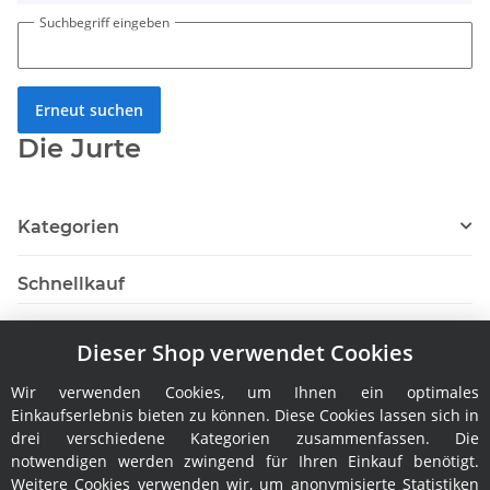
Suchbegriff eingeben
Erneut suchen
Die Jurte
Kategorien
Schnellkauf
Dieser Shop verwendet Cookies
Wir verwenden Cookies, um Ihnen ein optimales
Hersteller
Einkaufserlebnis bieten zu können. Diese Cookies lassen sich in
drei verschiedene Kategorien zusammenfassen. Die
notwendigen werden zwingend für Ihren Einkauf benötigt.
Weitere Cookies verwenden wir, um anonymisierte Statistiken