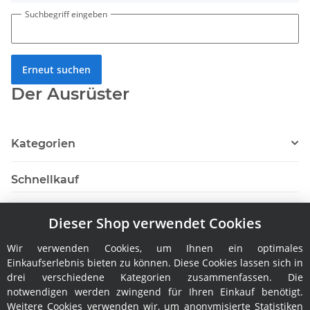
Suchbegriff eingeben
Erneut suchen
Der Ausrüster
Kategorien
Schnellkauf
Dieser Shop verwendet Cookies
Wir verwenden Cookies, um Ihnen ein optimales
Hersteller
Einkaufserlebnis bieten zu können. Diese Cookies lassen sich in
drei verschiedene Kategorien zusammenfassen. Die
notwendigen werden zwingend für Ihren Einkauf benötigt.
Weitere Cookies verwenden wir, um anonymisierte Statistiken