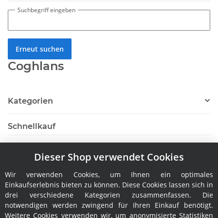
Suchbegriff eingeben
Erneut suchen
Coghlans
Kategorien
Schnellkauf
Dieser Shop verwendet Cookies
Wir verwenden Cookies, um Ihnen ein optimales
Hersteller
Einkaufserlebnis bieten zu können. Diese Cookies lassen sich in
drei verschiedene Kategorien zusammenfassen. Die
notwendigen werden zwingend für Ihren Einkauf benötigt.
Weitere Cookies verwenden wir, um anonymisierte Statistiken