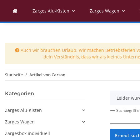
Zarges Alu-Kisten
Zarges Wagen
Auch wir brauchen Urlaub. Wir machen Betriebsferien vom
dein Verständnis, dass wir als kleines Unter
Startseite
Artikel von Carson
Kategorien
x
Leider wur
Zarges Alu-Kisten
Suchbegriff 
Zarges Wagen
Zargesbox individuell
Erneut suc