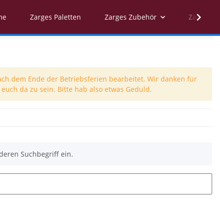
me
Zarges Paletten
Zarges Zubehör
Zarges Er
ach dem Ende der Betriebsferien bearbeitet. Wir danken für
euch da zu sein. Bitte hab also etwas Geduld.
deren Suchbegriff ein.