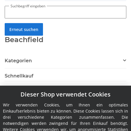
Suchbegriff eingeben
Erneut suchen
Beachfield
Kategorien
Schnellkauf
Dieser Shop verwendet Cookies
Wir verwenden Cookies, um Ihnen ein optimales
Hersteller
Einkaufserlebnis bieten zu können. Diese Cookies lassen sich in
drei verschiedene Kategorien zusammenfassen. Die
notwendigen werden zwingend für Ihren Einkauf benötigt.
Weitere Cookies verwenden wir, um anonymisierte Statistiken