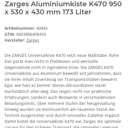
Zarges Aluminiumkiste K470 950
x 530 x 430 mm 173 Liter
Artikelnummer:
40845
GTIN:
4003866408450
Hersteller:
Zarges
Die ZARGES Universalkiste K470 setzt neue Maßstäbe. Rohe
Eier packt man nicht in Platiktüten und wertvolle
Gegenstände nicht in irgendeine Kiste. Die ZARGES K470
Universalkiste aus Aluminium beweißt seit Jahrzehnten, dass
sie ihren Inhalt zuverlässig vor Transportschäden bewahrt.
Egal, wie hart es kommt: Dieses Allroundtalent steckt
buchstäblich alles weg. Das zeigen nicht nur praktische
Erfahrungen, sondern auch Bestwerte in verschiedensten
Belastungstests. Über mehrere Stufen der Neugestaltung
hinweg wurden sie kontinuierlich am neuesten Stand der
Technik ausgerichtet und durch sinnvolles Zubehör ergänzt.
Damit bietet die Universalkiste K470 von Zarges die optimale
Lösung für den sicheren Transport, die rationelle Lagerung,