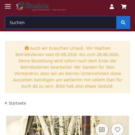
Auch wir brauchen Urlaub. Wir machen
Betriebsferien vom 05.08.2026 -bis zum 28.08.2026.
Deine Bestellung wird sofort nach dem Ende der
Betriebsferien bearbeitet. Wir danken für dein
Verständnis, dass wir als kleines Unternehmen diese
Auszeiten benötigen um weiterihn mit vollem Elan für
euch da zu sein. Bitte hab also etwas Geduld.
Startseite