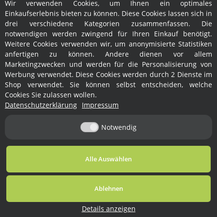
Wir verwenden Cookies, um Ihnen ein optimales
Hersteller
Einkaufserlebnis bieten zu können. Diese Cookies lassen sich in
drei verschiedene Kategorien zusammenfassen. Die
notwendigen werden zwingend für Ihren Einkauf benötigt.
Weitere Cookies verwenden wir, um anonymisierte Statistiken
anfertigen zu können. Andere dienen vor allem
Marketingzwecken und werden für die Personalisierung von
Werbung verwendet. Diese Cookies werden durch 2 Dienste im
Shop verwendet. Sie können selbst entscheiden, welche
Rechtliches
Cookies Sie zulassen wollen.
Datenschutzerklärung
Impressum
Informationen
Notwendig
Vertrag widerrufen
Alle Auswählen
* Alle Preise inkl. gesetzlicher USt., zzgl.
Versand
Ablehnen
© Ralph Fröhlich
Besucherzähler:
Powered by
JTL-Shop
1763981
Details anzeigen