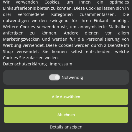
Wir verwenden Cookies, um Ihnen ein optimales
Hersteller
Einkaufserlebnis bieten zu können. Diese Cookies lassen sich in
drei verschiedene Kategorien zusammenfassen. Die
notwendigen werden zwingend für Ihren Einkauf benötigt.
Weitere Cookies verwenden wir, um anonymisierte Statistiken
anfertigen zu können. Andere dienen vor allem
Marketingzwecken und werden für die Personalisierung von
Werbung verwendet. Diese Cookies werden durch 2 Dienste im
Shop verwendet. Sie können selbst entscheiden, welche
Rechtliches
Cookies Sie zulassen wollen.
Datenschutzerklärung
Impressum
Informationen
Notwendig
Vertrag widerrufen
Alle Auswählen
* Alle Preise inkl. gesetzlicher USt., zzgl.
Versand
Ablehnen
© Ralph Fröhlich
Besucherzähler:
Powered by
JTL-Shop
1763905
Details anzeigen