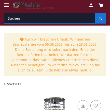
Auch wir brauchen Urlaub. Wir machen
Betriebsferien vom 05.08.2026 -bis zum 28.08.2026.
Deine Bestellung wird sofort nach dem Ende der
Betriebsferien bearbeitet. Wir danken für dein
Verständnis, dass wir als kleines Unternehmen diese
Auszeiten benötigen um weiterihn mit vollem Elan für
euch da zu sein. Bitte hab also etwas Geduld.
Startseite