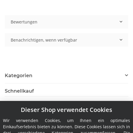
Bewertungen
Benachrichtigen, wenn verfügbar
Kategorien
Schnellkauf
Dieser Shop verwendet Cookies
Wir verwenden Cookies, um Ihnen ein optimales
Hersteller
Einkaufserlebnis bieten zu können. Diese Cookies lassen sich in
drei verschiedene Kategorien zusammenfassen. Die