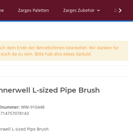
me
Zarges Paletten
Zarges Zubehör
Zarges Er
ach dem Ende der Betriebsferien bearbeitet. Wir danken für
euch da zu sein. Bitte hab also etwas Geduld.
nerwell L-sized Pipe Brush
elnummer:
WW-910448
714757078143
rwell L-sized Pipe Brush