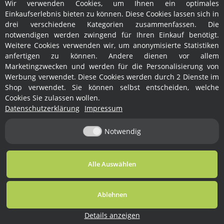
Wir verwenden Cookies, um Ihnen ein optimales
Hersteller
Einkaufserlebnis bieten zu können. Diese Cookies lassen sich in
drei verschiedene Kategorien zusammenfassen. Die
notwendigen werden zwingend für Ihren Einkauf benötigt.
Weitere Cookies verwenden wir, um anonymisierte Statistiken
anfertigen zu können. Andere dienen vor allem
Marketingzwecken und werden für die Personalisierung von
Werbung verwendet. Diese Cookies werden durch 2 Dienste im
Shop verwendet. Sie können selbst entscheiden, welche
Rechtliches
Cookies Sie zulassen wollen.
Datenschutzerklärung
Impressum
Informationen
Notwendig
Vertrag widerrufen
Alle Auswählen
* Alle Preise inkl. gesetzlicher USt., zzgl.
Versand
Ablehnen
© Ralph Fröhlich
Besucherzähler:
Powered by
JTL-Shop
1764928
Details anzeigen