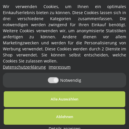
Wir verwenden Cookies, um Ihnen ein optimales
Hersteller
Einkaufserlebnis bieten zu können. Diese Cookies lassen sich in
drei verschiedene Kategorien zusammenfassen. Die
notwendigen werden zwingend für Ihren Einkauf benötigt.
Weitere Cookies verwenden wir, um anonymisierte Statistiken
anfertigen zu können. Andere dienen vor allem
Marketingzwecken und werden für die Personalisierung von
Werbung verwendet. Diese Cookies werden durch 2 Dienste im
Shop verwendet. Sie können selbst entscheiden, welche
Rechtliches
Cookies Sie zulassen wollen.
Datenschutzerklärung
Impressum
Informationen
Notwendig
Vertrag widerrufen
Alle Auswählen
* Alle Preise inkl. gesetzlicher USt., zzgl.
Versand
Ablehnen
© Ralph Fröhlich
Besucherzähler:
Powered by
JTL-Shop
1762849
Details anzeigen