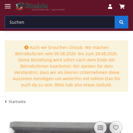
Auch wir brauchen Urlaub. Wir machen
Betriebsferien vom 05.08.2026 -bis zum 28.08.2026.
Deine Bestellung wird sofort nach dem Ende der
Betriebsferien bearbeitet. Wir danken für dein
Verständnis, dass wir als kleines Unternehmen diese
Auszeiten benötigen um weiterihn mit vollem Elan für
euch da zu sein. Bitte hab also etwas Geduld.
Startseite