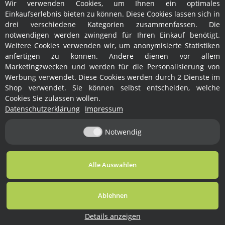
Wir verwenden Cookies, um Ihnen ein optimales
Hersteller
Einkaufserlebnis bieten zu können. Diese Cookies lassen sich in
drei verschiedene Kategorien zusammenfassen. Die
notwendigen werden zwingend für Ihren Einkauf benötigt.
Weitere Cookies verwenden wir, um anonymisierte Statistiken
anfertigen zu können. Andere dienen vor allem
Marketingzwecken und werden für die Personalisierung von
Werbung verwendet. Diese Cookies werden durch 2 Dienste im
Shop verwendet. Sie können selbst entscheiden, welche
Rechtliches
Cookies Sie zulassen wollen.
Datenschutzerklärung
Impressum
Informationen
Notwendig
Vertrag widerrufen
Alle Auswählen
* Alle Preise inkl. gesetzlicher USt., zzgl.
Versand
Ablehnen
© Ralph Fröhlich
Besucherzähler:
Powered by
JTL-Shop
1761861
Details anzeigen